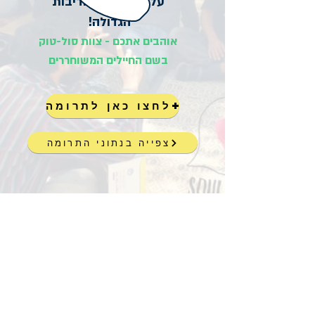
על הנכונות והאדיבות
הגדולה!
אוהבים אתכם - צוות סול-טוק
בשם החיילים המשוחררים
לחצו כאן לתרומה
צפייה בנתוני התרומה
+972-52-5682811
info@soultalk.co.il